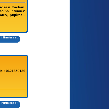
 roses/ Cachan.
oins infirmier:
les, piqûres...
infirmiers et
le : 0621850136
infirmiers et