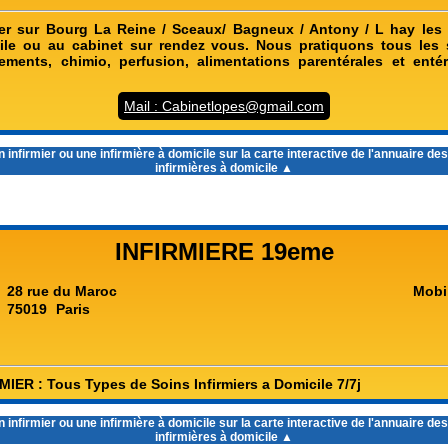
ier sur Bourg La Reine / Sceaux/ Bagneux / Antony / L hay les
le ou au cabinet sur rendez vous. Nous pratiquons tous les s
sements, chimio, perfusion, alimentations parentérales et entéra
Mail : Cabinetlopes@gmail.com
infirmier ou une infirmière à domicile sur la carte interactive de l'
annuaire des 
infirmières à domicile
▲
INFIRMIERE 19eme
28 rue du Maroc
Mobi
75019
Paris
IER : Tous Types de Soins Infirmiers a Domicile 7/7j
infirmier ou une infirmière à domicile sur la carte interactive de l'
annuaire des 
infirmières à domicile
▲