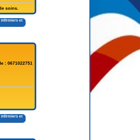
de soins.
infirmiers et
le : 0671022751
infirmiers et