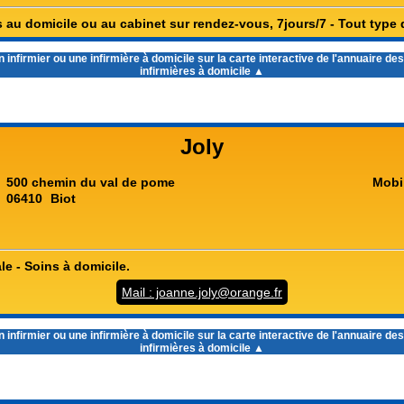
s au domicile ou au cabinet sur rendez-vous, 7jours/7 - Tout type 
infirmier ou une infirmière à domicile sur la carte interactive de l'
annuaire des 
infirmières à domicile
▲
Joly
500 chemin du val de pome
Mobi
06410
Biot
ale - Soins à domicile.
Mail : joanne.joly@orange.fr
infirmier ou une infirmière à domicile sur la carte interactive de l'
annuaire des 
infirmières à domicile
▲