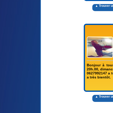
▲ Trouver un 
Bonjour à tous
20h.00, dimanc
0627992147 a to
a très bientôt.
▲ Trouver un 