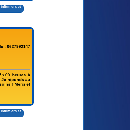
infirmiers et
le : 0627992147
 5h.00 heures à
. Je réponds au
soins ! Merci et
infirmiers et