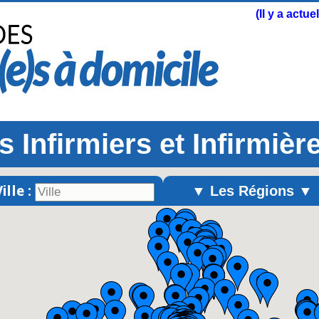
(Il y a actu
 Infirmiers et Infirmièr
ille :
▼ Les Régions ▼
Alsace
Aquitaine
Auvergne
Basse-Normandie
Bourgogne