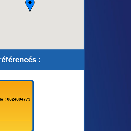
référencés :
le : 0624804773