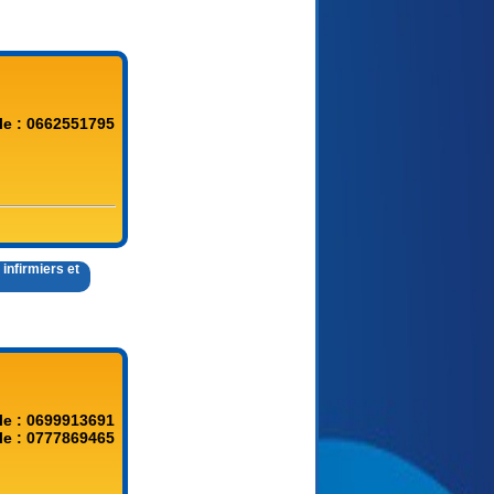
le : 0662551795
infirmiers et
le : 0699913691
le : 0777869465