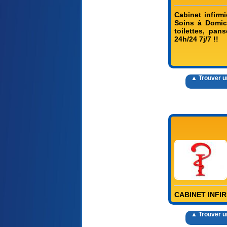
Cabinet infirm
Soins à Domici
toilettes, pan
24h/24 7j/7 !!
▲ Trouver un 
CABINET INFIRM
▲ Trouver un 