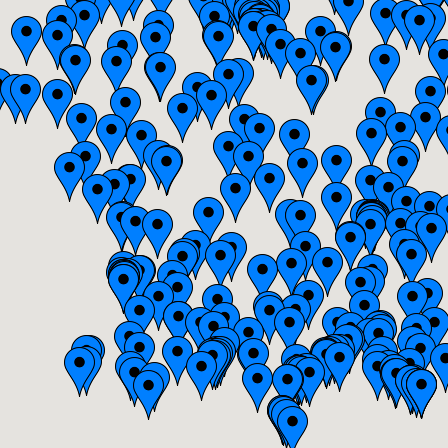
Bretagne
Centre
Champagne-Ardenne
Franche-Comté
Haute-Normandie
Ile-de-France
Languedoc-Roussillon
Limousin
Lorraine
Midi-Pyrénées
Nord-Pas-de-Calais
Pays-de-la-Loire
Picardie
Poitou-Charentes
Provence-Alpes-Côte-d'Azur(p