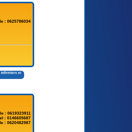
le : 0625786034
infirmiers et
le : 0619323911
el : 0146605687
le : 0620482987