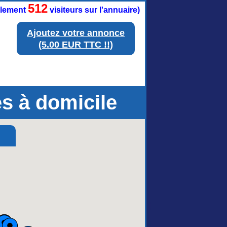
512
ellement
visiteurs sur l'annuaire)
Ajoutez votre annonce
(5.00 EUR TTC !!)
es à domicile