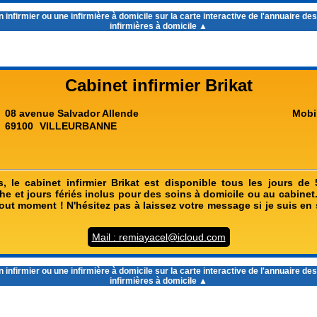
infirmier ou une infirmière à domicile sur la carte interactive de l'
annuaire des 
infirmières à domicile
▲
Cabinet infirmier Brikat
08 avenue Salvador Allende
Mobi
69100
VILLEURBANNE
, le cabinet infirmier Brikat est disponible tous les jours de
he et jours fériés inclus pour des soins à domicile ou au cabinet
ut moment ! N'hésitez pas à laissez votre message si je suis en 
Mail : remiayacel@icloud.com
infirmier ou une infirmière à domicile sur la carte interactive de l'
annuaire des 
infirmières à domicile
▲