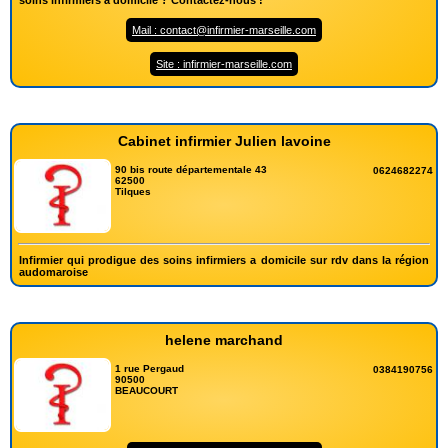
Mail : contact@infirmier-marseille.com
Site : infirmier-marseille.com
Cabinet infirmier Julien lavoine
90 bis route départementale 43
0624682274
62500
Tilques
Infirmier qui prodigue des soins infirmiers a domicile sur rdv dans la région
audomaroise
helene marchand
1 rue Pergaud
0384190756
90500
BEAUCOURT