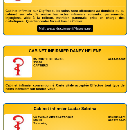
Cabinet infirmier sur Gioffredo, les soins sont effectuent au domicile ou au
cabinet sur rdv. Je réalise les actes infirmiers suivants: pansements,
injections, aide à la toilette, nutrition parentale, prise en charge des
diabétiques ..Quartier centre Nice et bas de Cimiez.
Mail : alexandra.giorgetti@laposte.net
CABINET INFIRMIER DANEY HELENE
35 ROUTE DE BAZAS
0674496087
33840
CAPTIEUX
Cabinet infirmier conventionné Carte vitale acceptée Effectue tout type de
soins infirmiers sur rendez-vous
Cabinet infirmier Laatar Sabrina
64 avenue Alfred Lefrançois
0320032479
59200
0663216645
Tourcoing