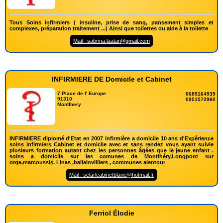
Tous Soins infirmiers ( insuline, prise de sang, pansement simples et
complexes, préparation traitement ...) Ainsi que toilettes ou aide à la toilette
Mail : sabrina.laatar@gmail.com
INFIRMIERE DE Domicile et Cabinet
7 Place de l' Europe
0685164939
91310
0951572960
Montlhery
INFIRMIERE diplomé d'Etat en 2007 infirmière a domicile 10 ans d'Expérience
soins infirmiers Cabinet et domicile avec et sans rendez vous ayant suivie
plusieurs formation autant chez les personnes âgées que le jeune enfant .
soins a domicile sur les comunes de Montlhéry,Longpont sur
orge,marcoussis, Linas ,ballainvilliers , communes alentour
Mail : selarlcabinetblanc@hotmail.fr
Ferriol Élodie