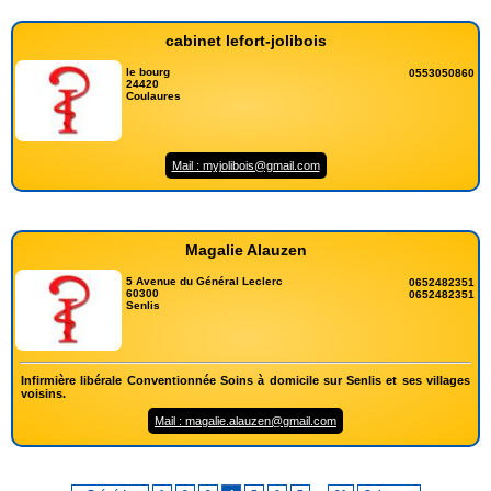
cabinet lefort-jolibois
le bourg
0553050860
24420
Coulaures
Mail : myjolibois@gmail.com
Magalie Alauzen
5 Avenue du Général Leclerc
0652482351
60300
0652482351
Senlis
Infirmière libérale Conventionnée Soins à domicile sur Senlis et ses villages
voisins.
Mail : magalie.alauzen@gmail.com