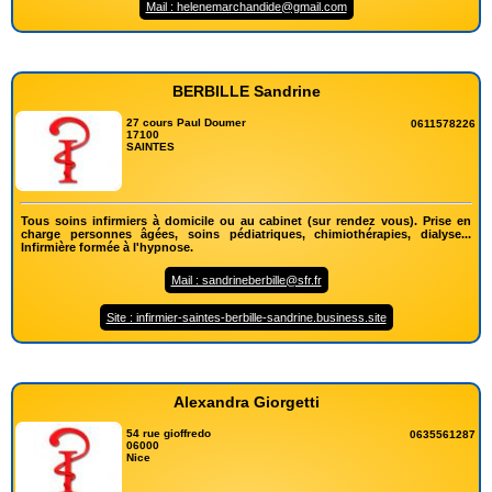
Mail : helenemarchandide@gmail.com
BERBILLE Sandrine
27 cours Paul Doumer
0611578226
17100
SAINTES
Tous soins infirmiers à domicile ou au cabinet (sur rendez vous). Prise en
charge personnes âgées, soins pédiatriques, chimiothérapies, dialyse...
Infirmière formée à l'hypnose.
Mail : sandrineberbille@sfr.fr
Site : infirmier-saintes-berbille-sandrine.business.site
Alexandra Giorgetti
54 rue gioffredo
0635561287
06000
Nice