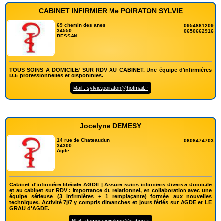
CABINET INFIRMIER Me POIRATON SYLVIE
69 chemin des anes
0954861209
34550
0650662916
BESSAN
TOUS SOINS A DOMICILE/ SUR RDV AU CABINET. Une équipe d'infirmières
D.E professionnelles et disponibles.
Mail : sylvie.poiraton@hotmail.fr
Jocelyne DEMESY
14 rue de Chateaudun
0608474703
34300
Agde
Cabinet d'infirmière libérale AGDE | Assure soins infirmiers divers a domicile
et au cabinet sur RDV : importance du relationnel, en collaboration avec une
équipe sérieuse (3 infirmières + 1 remplaçante) formée aux nouvelles
techniques. Activité 7j/7 y compris dimanches et jours fériés sur AGDE et LE
GRAU d'AGDE.
Mail : demesyjocelyne@yahoo.fr