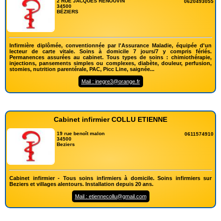
2 RUE JACQUES RENOUVIN
0620493055
34500
BÉZIERS
Infirmière diplômée, conventionnée par l'Assurance Maladie, équipée d'un
lecteur de carte vitale. Soins à domicile 7 jours/7 y compris fériés.
Permanences assurées au cabinet. Tous types de soins : chimiothérapie,
injections, pansements simples ou complexes, diabète, douleur, perfusion,
stomies, nutrition parentérale, PAC, Picc Line, saignée...
Mail : inegre3@orange.fr
Cabinet infirmier COLLU ETIENNE
19 rue benoît malon
0611574910
34500
Beziers
Cabinet infirmier - Tous soins infirmiers à domicile. Soins infirmiers sur
Beziers et villages alentours. Installation depuis 20 ans.
Mail : etiennecollu@gmail.com