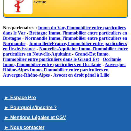
EVREUX
Nos partenaires :
Immo du Var, l'immobilier entre particuliers
dans le Var
-
Bretagne Immo, l'immobilier entre particuliers en
Bretagne
-
Normandie Immo, l'immobilier entre particuliers en
Normandie
-
Immo IledeFrance, l'immobilier entre particuliers
en Île-de-France
-
Nouvelle-Aquitaine Immo, l'immobilier entre
particuliers en Nouvelle-Aquitaine
-
Grand-Est Immo,
l'immobilier entre particuliers dans le Grand-Est
-
Occitanie
Immo, l'immobilier entre particuliers en Occitanie
-
Auvergne-
Rhône-Alpes Immo, l'immobilier entre particuliers en
Auvergne-Rhône-Alpes
-
Avocat en droit pénal à Lille
► Espace Pro
► Pourquoi s'inscrire ?
► Mentions Légales et CGV
► Nous contacter