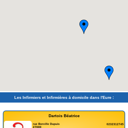
Les Infirmiers et Infirmières à domicile dans l'Eure :
Dartois Béatrice
rue Borville Dupuis
0232312745
27000