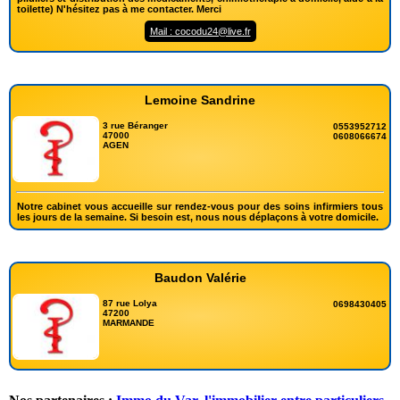
toilette) N'hésitez pas à me contacter. Merci
Mail : cocodu24@live.fr
Lemoine Sandrine
3 rue Béranger
0553952712
47000
0608066674
AGEN
Notre cabinet vous accueille sur rendez-vous pour des soins infirmiers tous
les jours de la semaine. Si besoin est, nous nous déplaçons à votre domicile.
Baudon Valérie
87 rue Lolya
0698430405
47200
MARMANDE