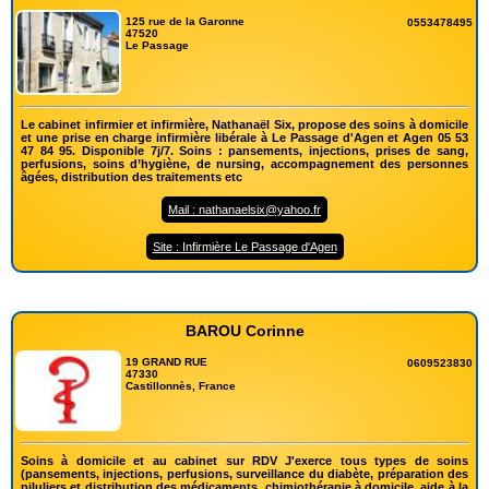
125 rue de la Garonne
0553478495
47520
Le Passage
Le cabinet infirmier et infirmière, Nathanaël Six, propose des soins à domicile
et une prise en charge infirmière libérale à Le Passage d'Agen et Agen 05 53
47 84 95. Disponible 7j/7. Soins : pansements, injections, prises de sang,
perfusions, soins d’hygiène, de nursing, accompagnement des personnes
âgées, distribution des traitements etc
Mail : nathanaelsix@yahoo.fr
Site : Infirmière Le Passage d'Agen
BAROU Corinne
19 GRAND RUE
0609523830
47330
Castillonnès, France
Soins à domicile et au cabinet sur RDV J'exerce tous types de soins
(pansements, injections, perfusions, surveillance du diabète, préparation des
piluliers et distribution des médicaments, chimiothérapie à domicile, aide à la