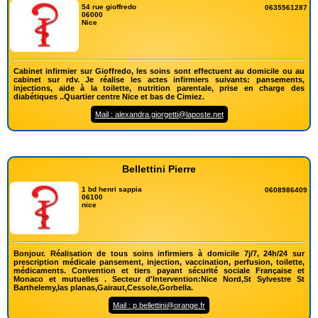
54 rue gioffredo
0635561287
06000
Nice
Cabinet infirmier sur Gioffredo, les soins sont effectuent au domicile ou au
cabinet sur rdv. Je réalise les actes infirmiers suivants: pansements,
injections, aide à la toilette, nutrition parentale, prise en charge des
diabétiques ..Quartier centre Nice et bas de Cimiez.
Mail : alexandra.giorgetti@laposte.net
Bellettini Pierre
1 bd henri sappia
0608986409
06100
nice
Bonjour. Réalisation de tous soins infirmiers à domicile 7j/7, 24h/24 sur
prescription médicale pansement, injection, vaccination, perfusion, toilette,
médicaments. Convention et tiers payant sécurité sociale Française et
Monaco et mutuelles . Secteur d'Intervention:Nice Nord,St Sylvestre St
Barthelemy,las planas,Gairaut,Cessole,Gorbella.
Mail : p.bellettini@orange.fr