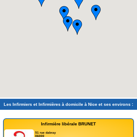
Les Infirmiers et Infirmières à domicile à Nice et ses environs :
Infirmière libérale BRUNET
51 rue dabray
06000