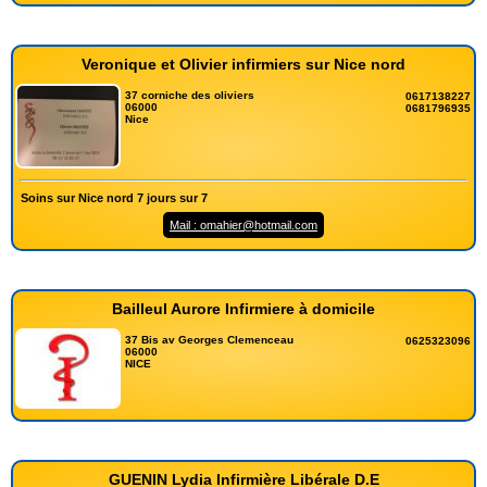
Veronique et Olivier infirmiers sur Nice nord
37 corniche des oliviers
0617138227
06000
0681796935
Nice
Soins sur Nice nord 7 jours sur 7
Mail : omahier@hotmail.com
Bailleul Aurore Infirmiere à domicile
37 Bis av Georges Clemenceau
0625323096
06000
NICE
GUENIN Lydia Infirmière Libérale D.E