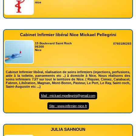
nice
Cabinet Infirmier libéral Nice Mickael Pellegrini
15 Boulevard Saint Roch
0760186265
06300
Nice
Cabinet Infirmier libéral, réalisation de soins infirmiers (injections, perfusions,
aide à la toilette, pansements etc ..) à domicile à Nice. Nous réalisons des
soins infirmiers 7J/7 sur tout le territoire de Nice. ( Riquier, Cimiez, Carabacel,
Fabron, Libération, Magnan, Mont-Boron, Pasteur, Le Port, Le Ray, Saint-roch,
Saint-Augustin etc ...)
Mail : mickael.mpellegrini@gmail.com
Site : www.infirmier-nice.fr
JULIA SAHNOUN