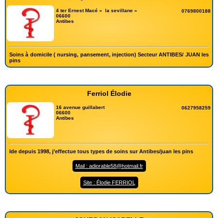
4 ter Ernest Macé « la sevillane »
0769800188
06600
Antibes
Soins à domicile ( nursing, pansement, injection) Secteur ANTIBES/ JUAN les
pins
Ferriol Élodie
16 avenue guillabert
0627958259
06600
Antibes
Ide depuis 1998, j’effectue tous types de soins sur Antibes/juan les pins
Mail : adiorable58@hotmail.fr
Site : Élodie FERRIOL