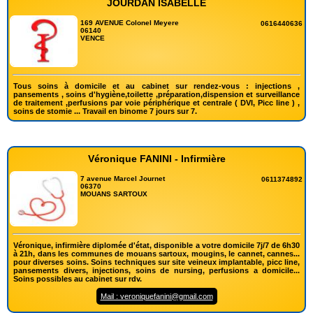
JOURDAN ISABELLE
169 AVENUE Colonel Meyere
0616440636
06140
VENCE
Tous soins à domicile et au cabinet sur rendez-vous : injections ,
pansements , soins d'hygiène,toilette ,préparation,dispension et surveillance
de traitement ,perfusions par voie périphérique et centrale ( DVI, Picc line ) ,
soins de stomie ... Travail en binome 7 jours sur 7.
Véronique FANINI - Infirmière
7 avenue Marcel Journet
0611374892
06370
MOUANS SARTOUX
Véronique, infirmière diplomée d'état, disponible a votre domicile 7j/7 de 6h30
à 21h, dans les communes de mouans sartoux, mougins, le cannet, cannes...
pour diverses soins. Soins techniques sur site veineux implantable, picc line,
pansements divers, injections, soins de nursing, perfusions a domicile...
Soins possibles au cabinet sur rdv.
Mail : veroniquefanini@gmail.com