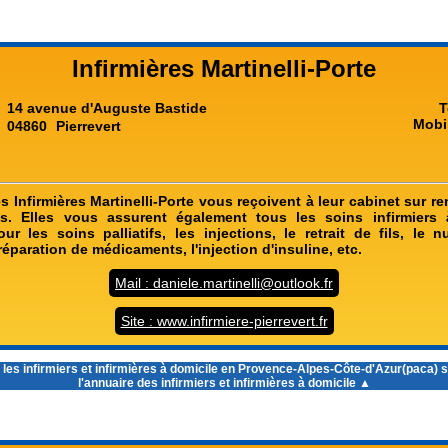
Infirmières Martinelli-Porte
14 avenue d'Auguste Bastide
T
Mobi
04860
Pierrevert
s Infirmières Martinelli-Porte vous reçoivent à leur cabinet sur 
s. Elles vous assurent également tous les soins infirmiers 
ur les soins palliatifs, les injections, le retrait de fils, le nu
préparation de médicaments, l'injection d'insuline, etc.
Mail : daniele.martinelli@outlook.fr
Site : www.infirmiere-pierrevert.fr
 les
infirmiers et infirmières à domicile en Provence-Alpes-Côte-d'Azur(paca)
s
l'annuaire des infirmiers et infirmières à domicile ▲