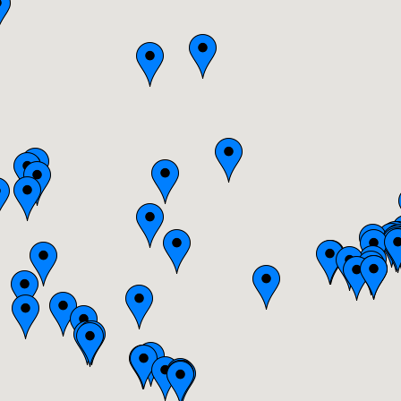
Bourgogne
Bretagne
Centre
Champagne-Ardenne
Franche-Comté
Haute-Normandie
Ile-de-France
Languedoc-Roussillon
Limousin
Lorraine
Midi-Pyrénées
Nord-Pas-de-Calais
Pays-de-la-Loire
Picardie
Poitou-Charentes