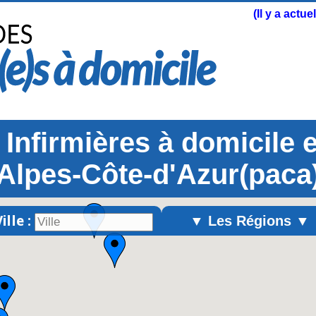
(Il y a actu
t Infirmières à domicile
Alpes-Côte-d'Azur(paca
ille :
▼ Les Régions ▼
Alsace
Aquitaine
Auvergne
Basse-Normandie