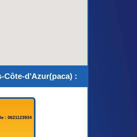
aca)
s-Côte-d'Azur(paca) :
le : 0621123934