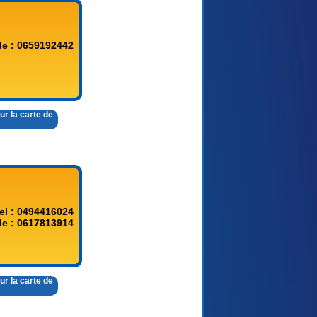
le : 0659192442
ur la carte de
el : 0494416024
le : 0617813914
ur la carte de