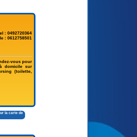
el : 0492720364
le : 0612758501
rendez-vous pour
à domicile sur
rsing (toilette,
ur la carte de