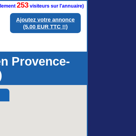
253
ellement
visiteurs sur l'annuaire)
Ajoutez votre annonce
(5.00 EUR TTC !!)
 en Provence-
)