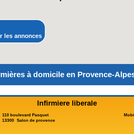
Provence-Alpes-Côte-d'Azur(p
Rhône-Alpes
r les annonces
firmières à domicile en Provence-Alpe
Infirmiere liberale
110 boulevard Pasquet
Mobi
13300
Salon de provence