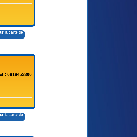
ur la carte de
el : 0618453300
ur la carte de