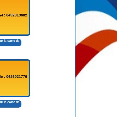
el : 0492313682
ur la carte de
le : 0626021776
ur la carte de