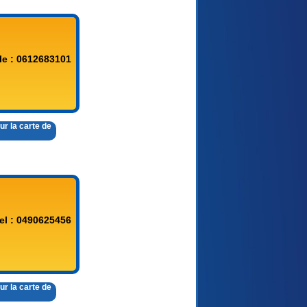
le : 0612683101
ur la carte de
el : 0490625456
ur la carte de