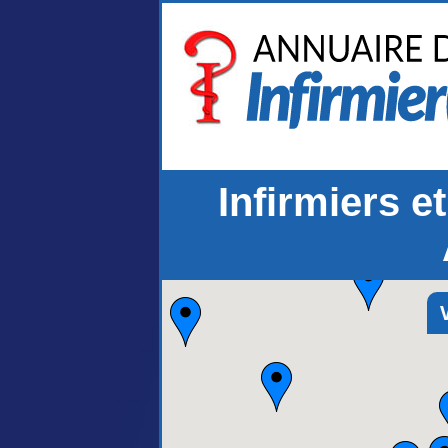
Infirmiers e
V