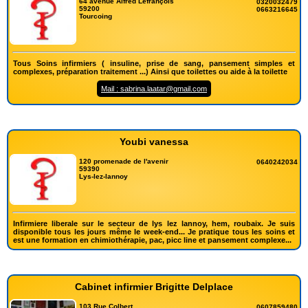
64 avenue Alfred Lefrançois
0320032479
59200
0663216645
Tourcoing
Tous Soins infirmiers ( insuline, prise de sang, pansement simples et
complexes, préparation traitement ...) Ainsi que toilettes ou aide à la toilette
Mail : sabrina.laatar@gmail.com
Youbi vanessa
120 promenade de l'avenir
0640242034
59390
Lys-lez-lannoy
Infirmiere liberale sur le secteur de lys lez lannoy, hem, roubaix. Je suis
disponible tous les jours même le week-end... Je pratique tous les soins et
est une formation en chimiothérapie, pac, picc line et pansement complexe...
Cabinet infirmier Brigitte Delplace
103 Rue Colbert
0607859480