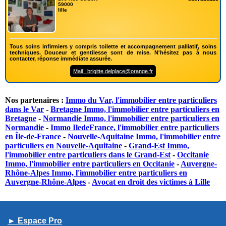
59000
lille
Tous soins infirmiers y compris toilette et accompagnement palliatif, soins
techniques. Douceur et gentilesse sont de mise. N'hésitez pas à nous
contacter, réponse immédiate assurée.
Mail : brigitte.delplace@orange.fr
Nos partenaires :
Immo du Var, l'immobilier entre particuliers
dans le Var
-
Bretagne Immo, l'immobilier entre particuliers en
Bretagne
-
Normandie Immo, l'immobilier entre particuliers en
Normandie
-
Immo IledeFrance, l'immobilier entre particuliers
en Île-de-France
-
Nouvelle-Aquitaine Immo, l'immobilier entre
particuliers en Nouvelle-Aquitaine
-
Grand-Est Immo,
l'immobilier entre particuliers dans le Grand-Est
-
Occitanie
Immo, l'immobilier entre particuliers en Occitanie
-
Auvergne-
Rhône-Alpes Immo, l'immobilier entre particuliers en
Auvergne-Rhône-Alpes
-
Avocat en droit des victimes à Lille
► Espace Pro